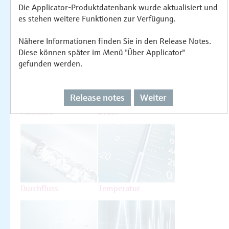
Die Applicator-Produktdatenbank wurde aktualisiert und
es stehen weitere Funktionen zur Verfügung.
Auswählen oder auslegen nach
Messprinzipien
Nähere Informationen finden Sie in den Release Notes.
Diese können später im Menü "Über Applicator"
gefunden werden.
Release notes
Weiter
Füllstand
Druck
Durchfluss
Temperatur