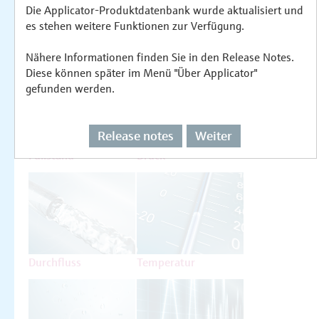
Die Applicator-Produktdatenbank wurde aktualisiert und
es stehen weitere Funktionen zur Verfügung.
Auswählen oder auslegen nach
Messprinzipien
Nähere Informationen finden Sie in den Release Notes.
Diese können später im Menü "Über Applicator"
gefunden werden.
Release notes
Weiter
Füllstand
Druck
Durchfluss
Temperatur