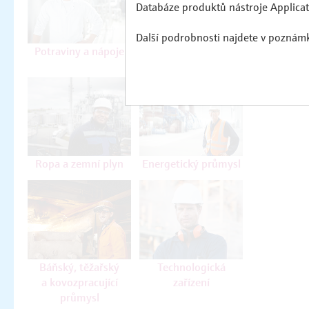
Databáze produktů nástroje Applicato
Další podrobnosti najdete v poznámká
Potraviny a nápoje
Farmacie
a biotechnologie
Ropa a zemní plyn
Energetický průmysl
Báňský, těžařský
Technologická
a kovozpracující
zařízení
průmysl