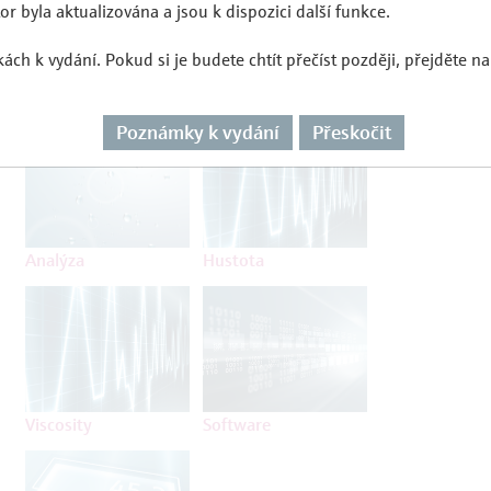
r byla aktualizována a jsou k dispozici další funkce.
ch k vydání. Pokud si je budete chtít přečíst později, přejděte na
Průtok
Teplota
Poznámky k vydání
Přeskočit
Analýza
Hustota
Viscosity
Software