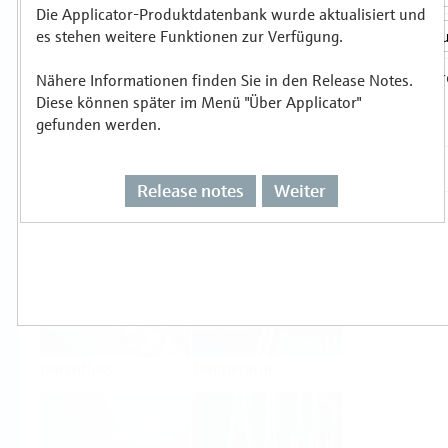
Die Applicator-Produktdatenbank wurde aktualisiert und
es stehen weitere Funktionen zur Verfügung.
Auswählen oder auslegen nach
Messprinzipien
Nähere Informationen finden Sie in den Release Notes.
Diese können später im Menü "Über Applicator"
gefunden werden.
Release notes
Weiter
Füllstand
Druck
Durchfluss
Temperatur