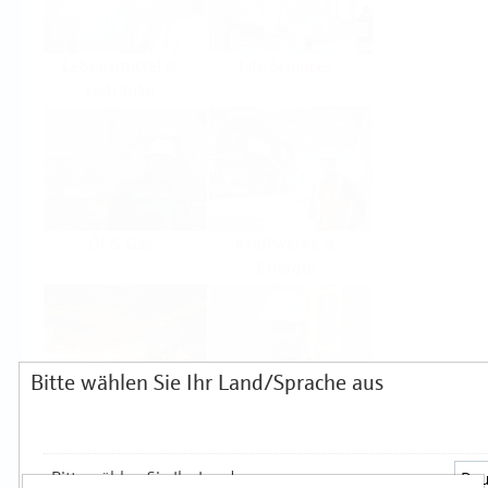
Lebensmittel &
Life Sciences
Getränke
Öl & Gas
Kraftwerke &
Energie
Bitte wählen Sie Ihr Land/Sprache aus
Grundstoffe &
Hilfskreisläufe
Metall
Produkte