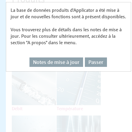
La base de données produits d'Applicator a été mise à
Sélectionnez ou dimensionnez par type de
jour et de nouvelles fonctions sont à présent disponibles.
mesure
Vous trouverez plus de détails dans les notes de mise à
jour. Pour les consulter ultérieurement, accédez à la
section "A propos" dans le menu.
Notes de mise à jour
Passer
Niveau
Pression
Débit
Température