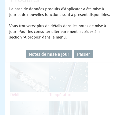
La base de données produits d'Applicator a été mise à
Sélectionnez ou dimensionnez par type de
jour et de nouvelles fonctions sont à présent disponibles.
mesure
Vous trouverez plus de détails dans les notes de mise à
jour. Pour les consulter ultérieurement, accédez à la
section "A propos" dans le menu.
Notes de mise à jour
Passer
Niveau
Pression
Débit
Température