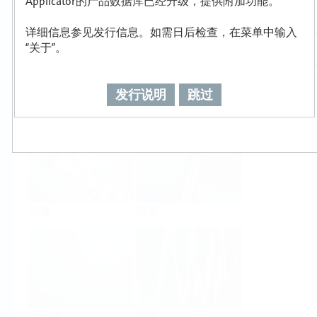
Applicator的产品数据库已经升级，提供附加功能。
详细信息参见发行信息。如需日后检查，在菜单中输入
“关于”。
发行说明
跳过
物位
压力
流量
温度
水分析
密度