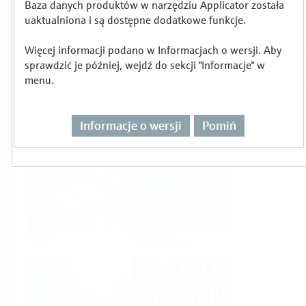
Baza danych produktów w narzędziu Applicator została
Wybór lub wymiarowanie produktu wg
uaktualniona i są dostępne dodatkowe funkcje.
zadania pomiarowego
Więcej informacji podano w Informacjach o wersji. Aby
sprawdzić je później, wejdź do sekcji "Informacje" w
menu.
Informacje o wersji
Pomiń
Level
Pressure
Flow
Temperature