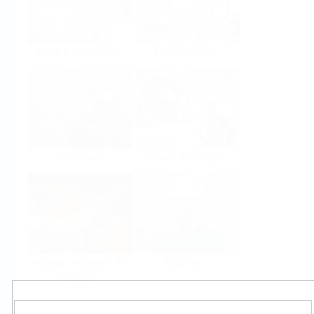
Food & Beverage
Life Sciences
Oil & Gas
Power & Energy
Mining, Minerals &
Utilities
Metals
Produkty