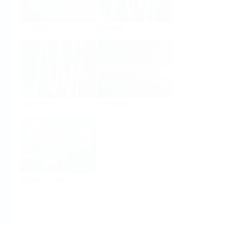
Analysis
Density
Viscosity
Software
System Products