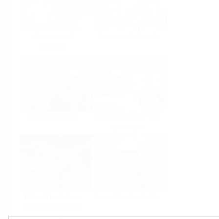
Alimentos &
Ciencias de la vida
Bebidas
Petróleo & Gas
Centrales eléctricas
y energía
Industria minera,
Servicios de planta
de extracción de
minerales y