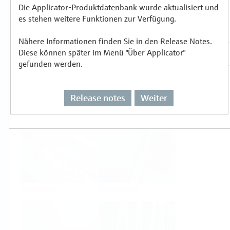
Die Applicator-Produktdatenbank wurde aktualisiert und
es stehen weitere Funktionen zur Verfügung.
Auswählen oder auslegen nach
Messprinzipien
Nähere Informationen finden Sie in den Release Notes.
Diese können später im Menü "Über Applicator"
gefunden werden.
Release notes
Weiter
Füllstand
Druck
Durchfluss
Temperatur