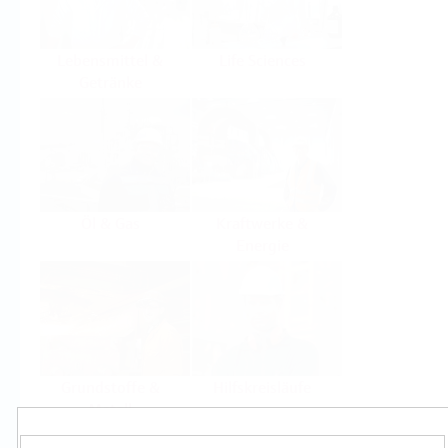
Lebensmittel &
Life Sciences
Getränke
Öl & Gas
Kraftwerke &
Energie
Grundstoffe &
Hilfskreisläufe
Metall
Produkte