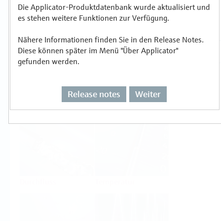
Die Applicator-Produktdatenbank wurde aktualisiert und
es stehen weitere Funktionen zur Verfügung.
Auswählen oder auslegen nach
Messprinzipien
Nähere Informationen finden Sie in den Release Notes.
Diese können später im Menü "Über Applicator"
gefunden werden.
Release notes
Weiter
Füllstand
Druck
Durchfluss
Temperatur