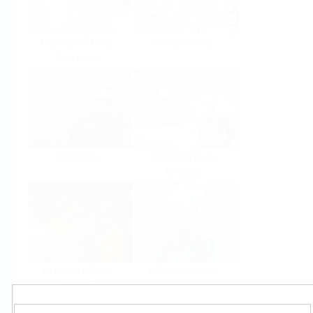
Lebensmittel &
Life Sciences
Getränke
Öl & Gas
Kraftwerke &
Energie
Grundstoffe &
Hilfskreisläufe
Metall
Produkte