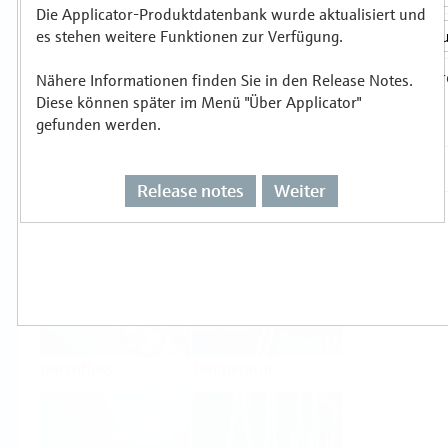
Die Applicator-Produktdatenbank wurde aktualisiert und
es stehen weitere Funktionen zur Verfügung.
Auswählen oder auslegen nach
Messprinzipien
Nähere Informationen finden Sie in den Release Notes.
Diese können später im Menü "Über Applicator"
gefunden werden.
Release notes
Weiter
Füllstand
Druck
Durchfluss
Temperatur