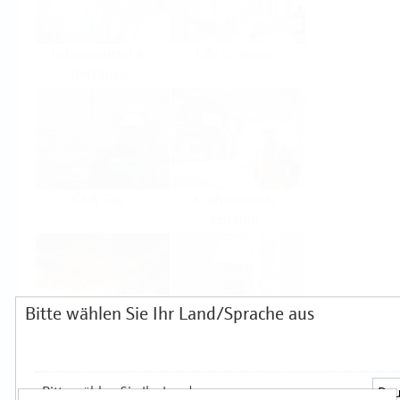
Lebensmittel &
Life Sciences
Getränke
Öl & Gas
Kraftwerke &
Energie
Bitte wählen Sie Ihr Land/Sprache aus
Grundstoffe &
Hilfskreisläufe
Metall
Produkte