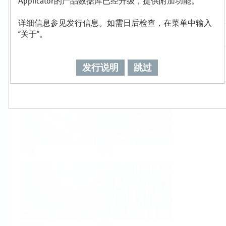
Applicator的产品数据库已经升级，提供附加功能。
详细信息参见发行信息。如需日后检查，在菜单中输入
“关于”。
发行说明
跳过
物位
压力
流量
温度
水分析
密度