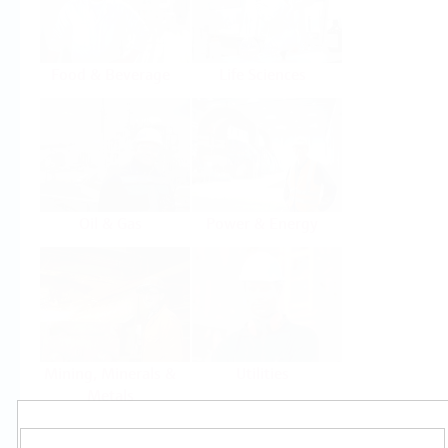
Food & Beverage
Life Sciences
Oil & Gas
Power & Energy
Mining, Minerals &
Utilities
Metals
Produkty