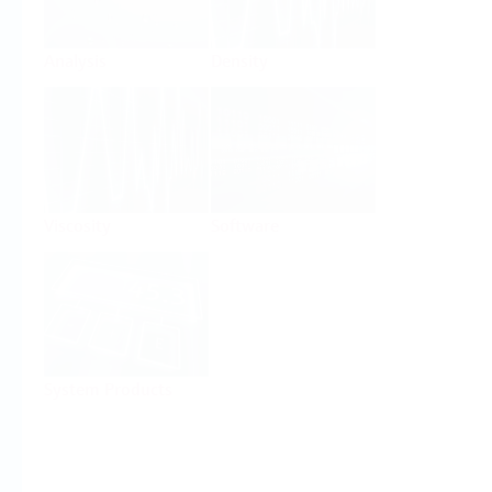
Analysis
Density
Viscosity
Software
System Products