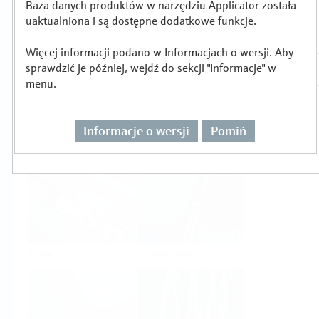
Baza danych produktów w narzędziu Applicator została
Wybór lub wymiarowanie produktu wg
uaktualniona i są dostępne dodatkowe funkcje.
zadania pomiarowego
Więcej informacji podano w Informacjach o wersji. Aby
sprawdzić je później, wejdź do sekcji "Informacje" w
menu.
Informacje o wersji
Pomiń
Level
Pressure
Flow
Temperature