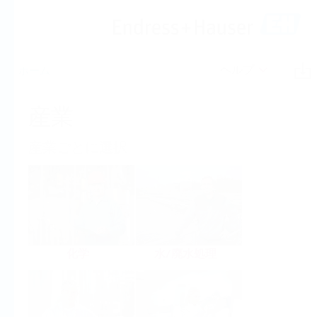
ヘルプ
ホーム
産業
産業ごとに選択
化学
水/廃水処理