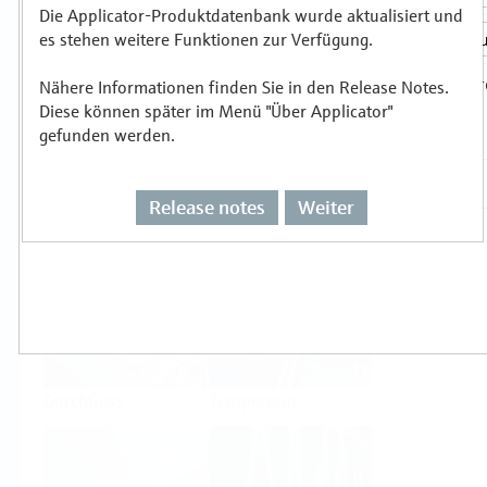
Die Applicator-Produktdatenbank wurde aktualisiert und
es stehen weitere Funktionen zur Verfügung.
Auswählen oder auslegen nach
Messprinzipien
Nähere Informationen finden Sie in den Release Notes.
Diese können später im Menü "Über Applicator"
gefunden werden.
Release notes
Weiter
Füllstand
Druck
Durchfluss
Temperatur