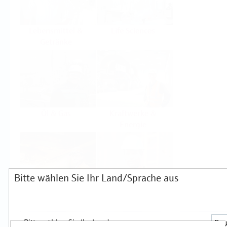
Lebensmittel &
Life Sciences
Getränke
Öl & Gas
Kraftwerke &
Energie
Bitte wählen Sie Ihr Land/Sprache aus
Grundstoffe &
Hilfskreisläufe
Metall
Produkte