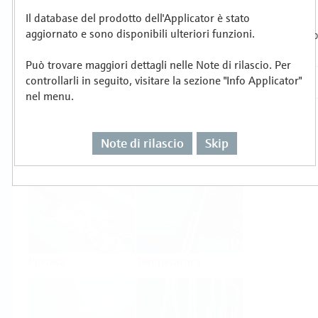
Il database del prodotto dell'Applicator è stato
Selezionare o dimensionare per compito di
aggiornato e sono disponibili ulteriori funzioni.
misura
Può trovare maggiori dettagli nelle Note di rilascio. Per
controllarli in seguito, visitare la sezione "Info Applicator"
nel menu.
Note di rilascio
Skip
Livello
Pressione
Portata
Temperatura