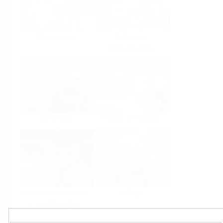
Alimentare
Industria
farmaceutica
Oil & Gas
Power & Energy
Industria mineraria
Utility
e metallurgica
Prodotti