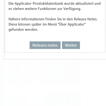
Die Applicator-Produktdatenbank wurde aktualisiert und
es stehen weitere Funktionen zur Verfügung.
Auswählen oder auslegen nach
Messprinzipien
Nähere Informationen finden Sie in den Release Notes.
Diese können später im Menü "Über Applicator"
gefunden werden.
Release notes
Weiter
Füllstand
Druck
Durchfluss
Temperatur