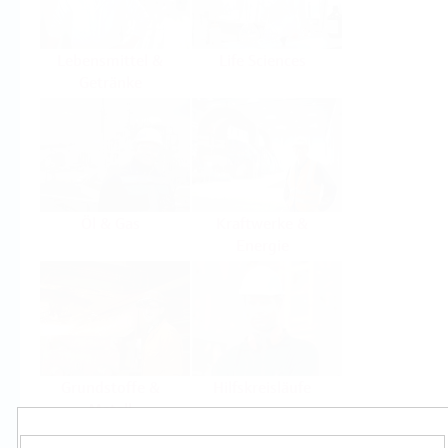
Lebensmittel &
Life Sciences
Getränke
Öl & Gas
Kraftwerke &
Energie
Grundstoffe &
Hilfskreisläufe
Metall
Produkte