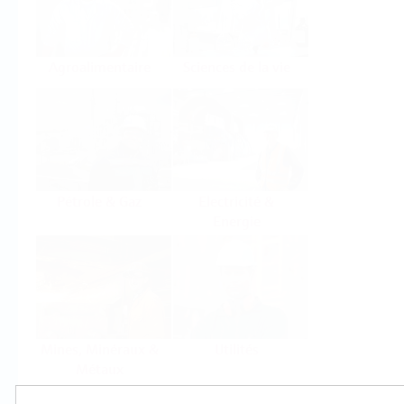
Agroalimentaire
Sciences de la vie
Pétrole & Gaz
Electricité &
Energie
Mines, Minéraux &
Utilités
Métaux
Produits