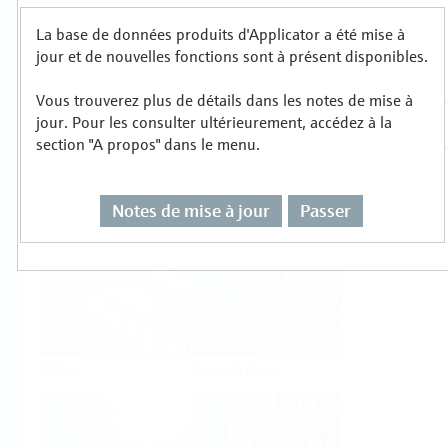
La base de données produits d'Applicator a été mise à
Sélectionnez ou dimensionnez par type de
jour et de nouvelles fonctions sont à présent disponibles.
mesure
Vous trouverez plus de détails dans les notes de mise à
jour. Pour les consulter ultérieurement, accédez à la
section "A propos" dans le menu.
Notes de mise à jour
Passer
Niveau
Pression
Débit
Température