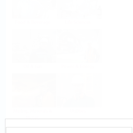
Food & Beverage
Life Sciences
Oil & Gas
Power & Energy
Mining, Minerals &
Utilities
Metals
Produkty