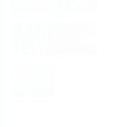
Analysis
Density
Viscosity
Software
System Products