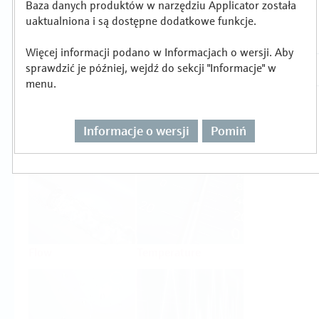
Baza danych produktów w narzędziu Applicator została
Wybór lub wymiarowanie produktu wg
uaktualniona i są dostępne dodatkowe funkcje.
zadania pomiarowego
Więcej informacji podano w Informacjach o wersji. Aby
sprawdzić je później, wejdź do sekcji "Informacje" w
menu.
Informacje o wersji
Pomiń
Level
Pressure
Flow
Temperature