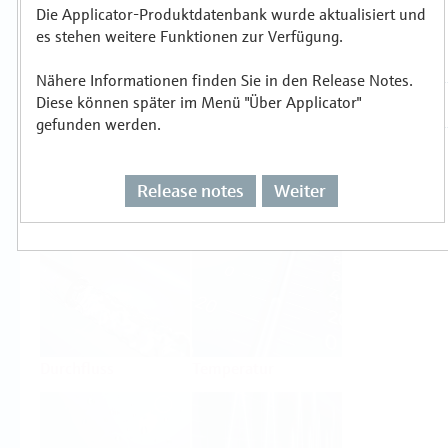
Die Applicator-Produktdatenbank wurde aktualisiert und
es stehen weitere Funktionen zur Verfügung.
Auswählen oder auslegen nach
Messprinzipien
Nähere Informationen finden Sie in den Release Notes.
Diese können später im Menü "Über Applicator"
gefunden werden.
Release notes
Weiter
Füllstand
Druck
Durchfluss
Temperatur