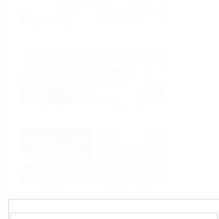
Lebensmittel &
Life Sciences
Getränke
Öl & Gas
Kraftwerke &
Energie
Grundstoffe &
Hilfskreisläufe
Metall
Produkte