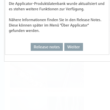
Die Applicator-Produktdatenbank wurde aktualisiert und
es stehen weitere Funktionen zur Verfügung.
Auswählen oder auslegen nach
Messprinzipien
Nähere Informationen finden Sie in den Release Notes.
Diese können später im Menü "Über Applicator"
gefunden werden.
Release notes
Weiter
Füllstand
Druck
Durchfluss
Temperatur