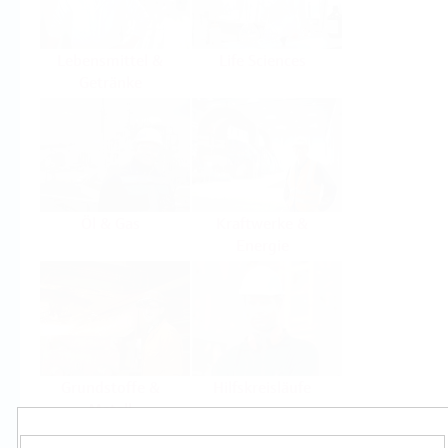
Lebensmittel &
Life Sciences
Getränke
Öl & Gas
Kraftwerke &
Energie
Grundstoffe &
Hilfskreisläufe
Metall
Produkte