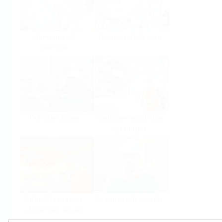
Alimentos &
Ciencias de la vida
Bebidas
Petróleo & Gas
Centrales eléctricas
y energía
Industria minera,
Servicios de planta
de extracción de
minerales y