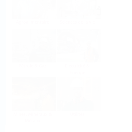
Agroalimentaire
Sciences de la vie
Pétrole & Gaz
Electricité &
Energie
Mines, Minéraux &
Utilités
Métaux
Produits