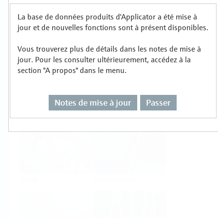
La base de données produits d'Applicator a été mise à
Sélectionnez ou dimensionnez par type de
jour et de nouvelles fonctions sont à présent disponibles.
mesure
Vous trouverez plus de détails dans les notes de mise à
jour. Pour les consulter ultérieurement, accédez à la
section "A propos" dans le menu.
Notes de mise à jour
Passer
Niveau
Pression
Débit
Température