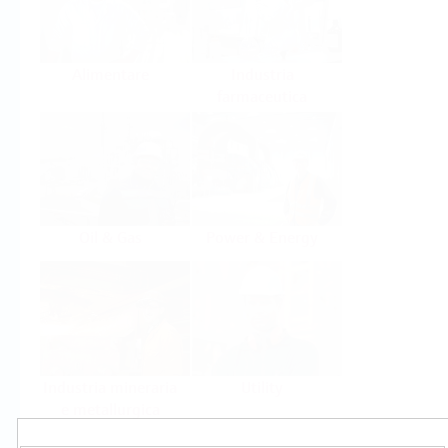
Alimentare
Industria
farmaceutica
Oil & Gas
Power & Energy
Industria mineraria
Utility
e metallurgica
Prodotti