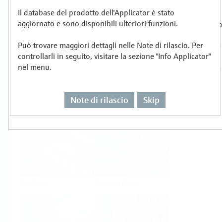
Il database del prodotto dell'Applicator è stato
Selezionare o dimensionare per compito di
aggiornato e sono disponibili ulteriori funzioni.
misura
Può trovare maggiori dettagli nelle Note di rilascio. Per
controllarli in seguito, visitare la sezione "Info Applicator"
nel menu.
Note di rilascio
Skip
Livello
Pressione
Portata
Temperatura