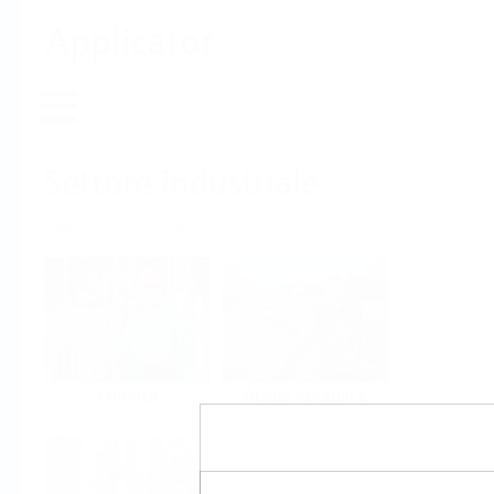
Applicator
Home
Settore industriale
Selezione per industria
Chimica
Acque potabili e
reflue