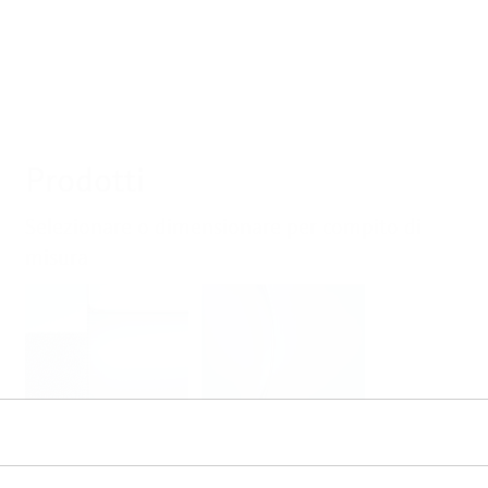
Prodotti
Selezionare o dimensionare per compito di
misura
Livello
Pressione