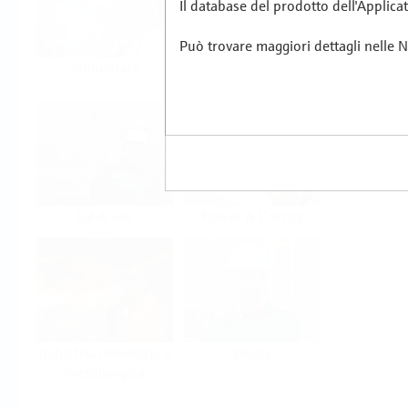
Il database del prodotto dell'Applicat
Può trovare maggiori dettagli nelle No
Alimentare
Industria
farmaceutica
Oil & Gas
Power & Energy
Industria mineraria e
Utility
metallurgica