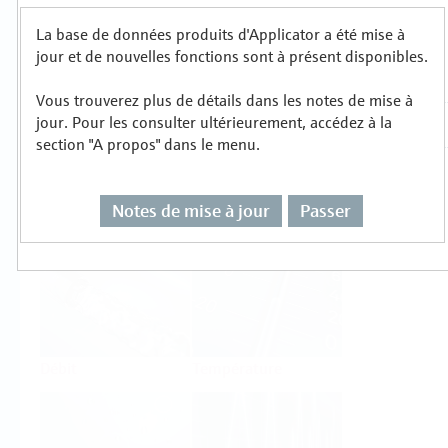
La base de données produits d'Applicator a été mise à
Sélectionnez ou dimensionnez par type de
jour et de nouvelles fonctions sont à présent disponibles.
mesure
Vous trouverez plus de détails dans les notes de mise à
jour. Pour les consulter ultérieurement, accédez à la
section "A propos" dans le menu.
Notes de mise à jour
Passer
Niveau
Pression
Débit
Température