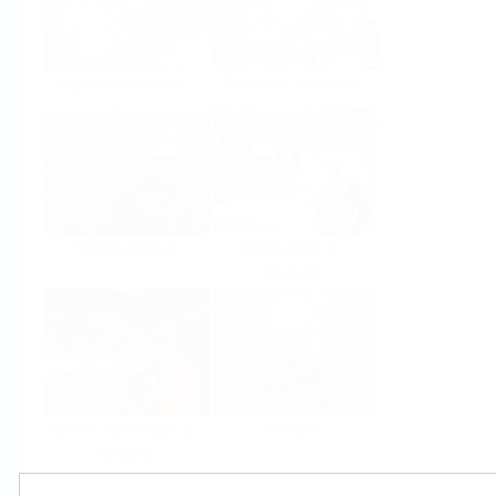
Agroalimentaire
Sciences de la vie
Pétrole & Gaz
Electricité &
Energie
Mines, Minéraux &
Utilités
Métaux
Produits