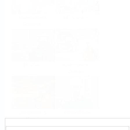
Lebensmittel &
Life Sciences
Getränke
Öl & Gas
Kraftwerke &
Energie
Grundstoffe &
Hilfskreisläufe
Metall
Produkte