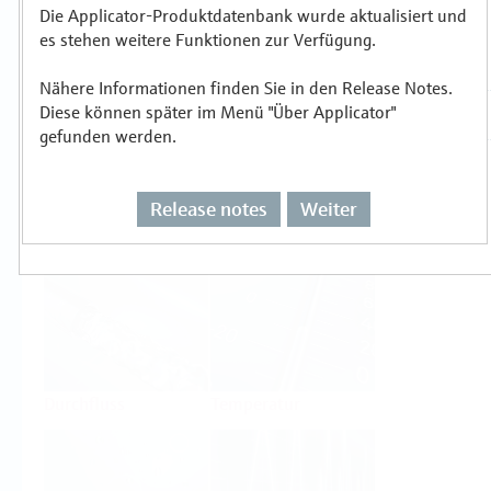
Die Applicator-Produktdatenbank wurde aktualisiert und
es stehen weitere Funktionen zur Verfügung.
Auswählen oder auslegen nach
Messprinzipien
Nähere Informationen finden Sie in den Release Notes.
Diese können später im Menü "Über Applicator"
gefunden werden.
Release notes
Weiter
Füllstand
Druck
Durchfluss
Temperatur