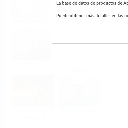
La base de datos de productos de App
Puede obtener más detalles en las no
Alimentos & Bebidas
Ciencias de la vida
Petróleo & Gas
Centrales eléctricas y
energía
Industria minera, de
Servicios de planta
extracción de
minerales y