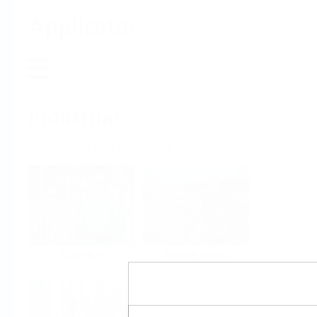
Applicator
Inicio
Industrias
Seleccione por industria
Químico
Agua y aguas
residuales