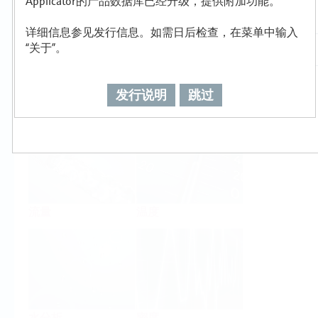
Applicator的产品数据库已经升级，提供附加功能。
详细信息参见发行信息。如需日后检查，在菜单中输入
“关于”。
发行说明
跳过
物位
压力
流量
温度
水分析
密度