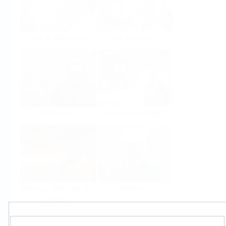
Food & Beverage
Life Sciences
Oil & Gas
Power & Energy
Mining, Minerals &
Utilities
Metals
Produkty