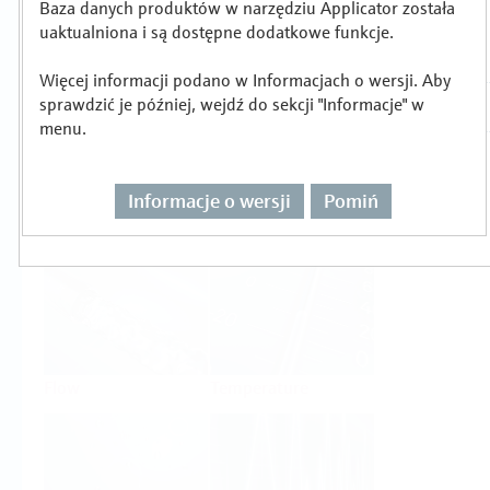
Baza danych produktów w narzędziu Applicator została
Wybór lub wymiarowanie produktu wg
uaktualniona i są dostępne dodatkowe funkcje.
zadania pomiarowego
Więcej informacji podano w Informacjach o wersji. Aby
sprawdzić je później, wejdź do sekcji "Informacje" w
menu.
Informacje o wersji
Pomiń
Level
Pressure
Flow
Temperature