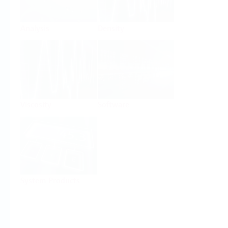
Analysis
Density
Viscosity
Software
System Products