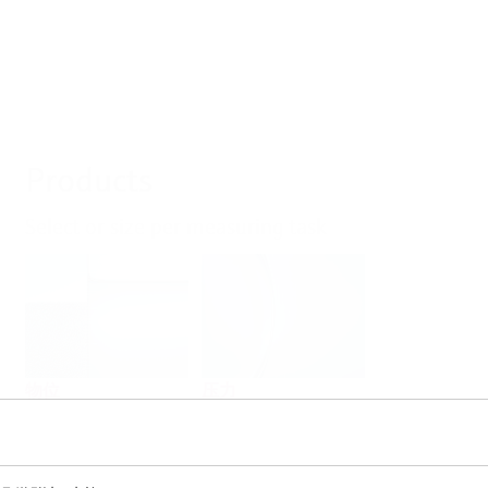
Products
Select or size per measuring task
物位
压力