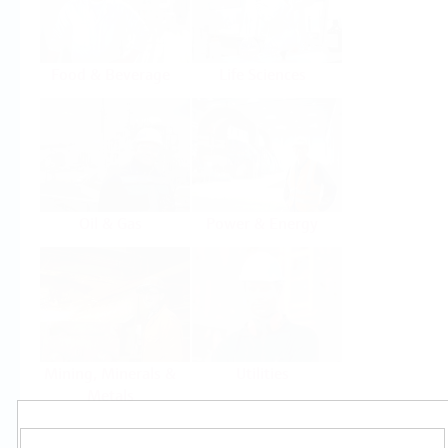
Food & Beverage
Life Sciences
Oil & Gas
Power & Energy
Mining, Minerals &
Utilities
Metals
Produkty