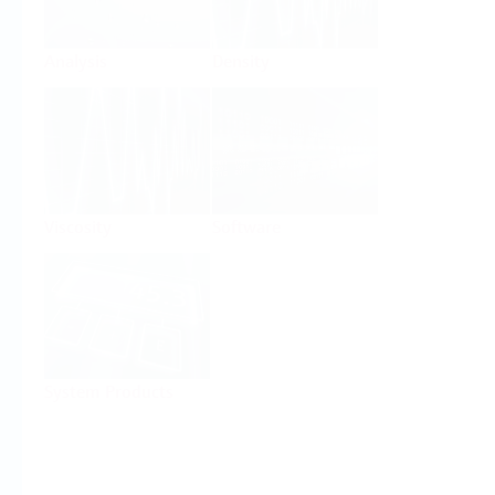
Analysis
Density
Viscosity
Software
System Products