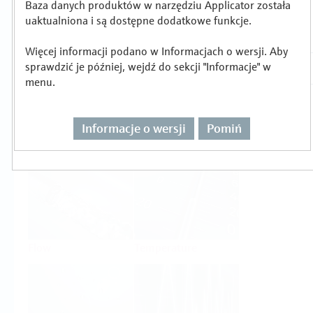
Baza danych produktów w narzędziu Applicator została
Wybór lub wymiarowanie produktu wg
uaktualniona i są dostępne dodatkowe funkcje.
zadania pomiarowego
Więcej informacji podano w Informacjach o wersji. Aby
sprawdzić je później, wejdź do sekcji "Informacje" w
menu.
Informacje o wersji
Pomiń
Level
Pressure
Flow
Temperature