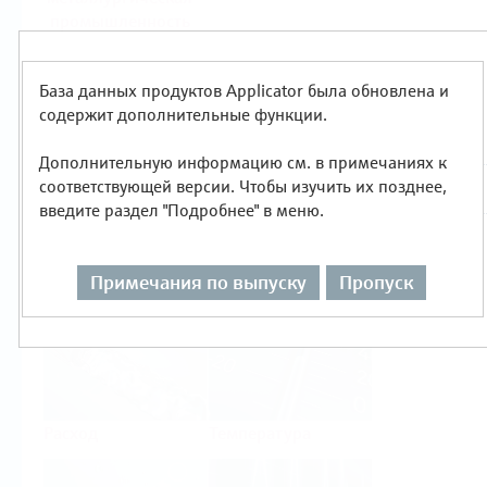
промышленность
Продукты
База данных продуктов Applicator была обновлена и
Выбор по типу измерения
содержит дополнительные функции.
Дополнительную информацию см. в примечаниях к
соответствующей версии. Чтобы изучить их позднее,
введите раздел "Подробнее" в меню.
Уровень
Давление
Примечания по выпуску
Пропуск
Расход
Температура