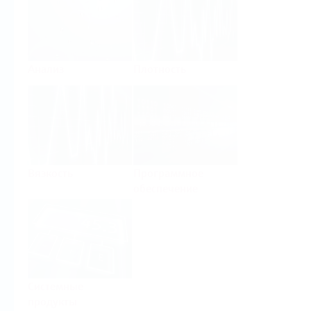
Анализ
Плотность
Вязкость
Программное
обеспечение
Системные
продукты