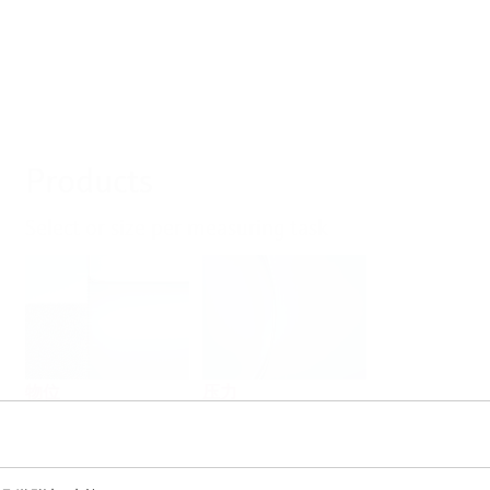
Products
Select or size per measuring task
物位
压力