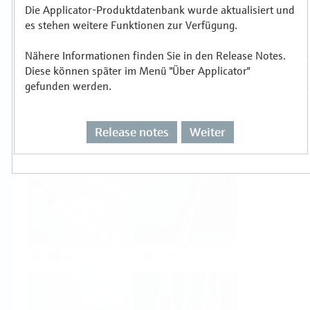
Die Applicator-Produktdatenbank wurde aktualisiert und
es stehen weitere Funktionen zur Verfügung.
Auswählen oder auslegen nach
Messprinzipien
Nähere Informationen finden Sie in den Release Notes.
Diese können später im Menü "Über Applicator"
gefunden werden.
Release notes
Weiter
Füllstand
Druck
Durchfluss
Temperatur