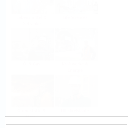
Lebensmittel &
Life Sciences
Getränke
Öl & Gas
Kraftwerke &
Energie
Grundstoffe &
Hilfskreisläufe
Metall
Produkte