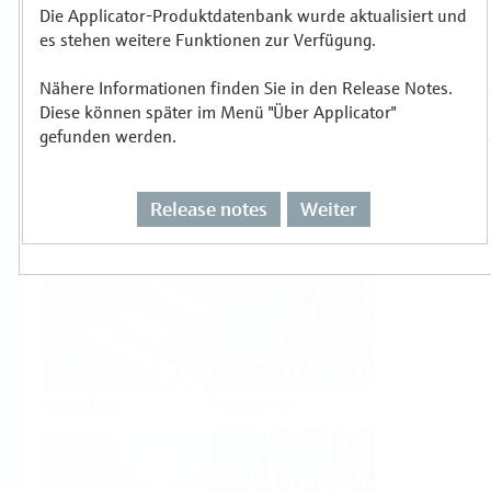
Die Applicator-Produktdatenbank wurde aktualisiert und
es stehen weitere Funktionen zur Verfügung.
Auswählen oder auslegen nach
Messprinzipien
Nähere Informationen finden Sie in den Release Notes.
Diese können später im Menü "Über Applicator"
gefunden werden.
Release notes
Weiter
Füllstand
Druck
Durchfluss
Temperatur