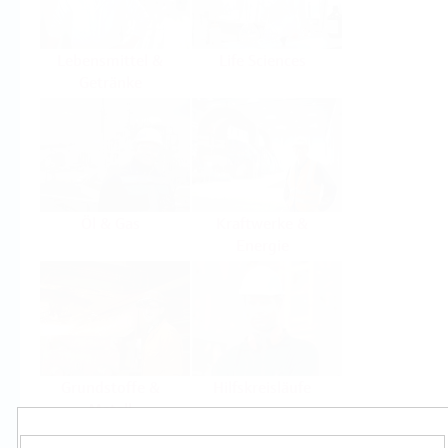
Lebensmittel &
Life Sciences
Getränke
Öl & Gas
Kraftwerke &
Energie
Grundstoffe &
Hilfskreisläufe
Metall
Produkte