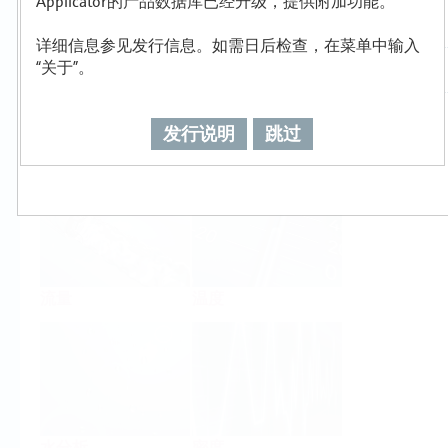
Applicator的产品数据库已经升级，提供附加功能。
详细信息参见发行信息。如需日后检查，在菜单中输入
“关于”。
发行说明
跳过
物位
压力
流量
温度
水分析
密度