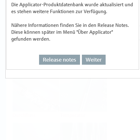
Die Applicator-Produktdatenbank wurde aktualisiert und
es stehen weitere Funktionen zur Verfügung.
Auswählen oder auslegen nach
Messprinzipien
Nähere Informationen finden Sie in den Release Notes.
Diese können später im Menü "Über Applicator"
gefunden werden.
Release notes
Weiter
Füllstand
Druck
Durchfluss
Temperatur