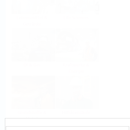
Lebensmittel &
Life Sciences
Getränke
Öl & Gas
Kraftwerke &
Energie
Grundstoffe &
Hilfskreisläufe
Metall
Produkte