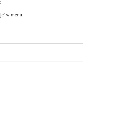
e.
cje" w menu.