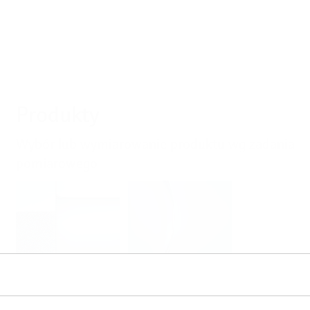
Produkty
Wybór lub wymiarowanie produktu wg zadania
pomiarowego
Level
Pressure