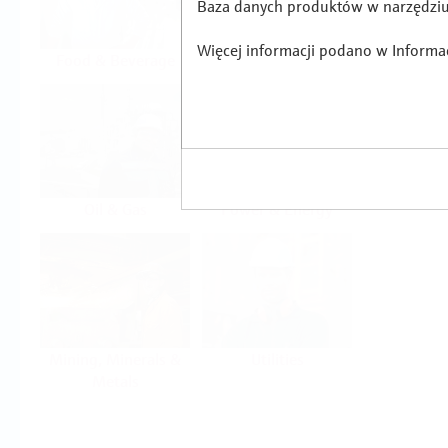
Baza danych produktów w narzędziu 
Więcej informacji podano w Informacj
Food & Beverage
Life Sciences
Oil & Gas
Power & Energy
Mining, Minerals &
Utilities
Metals