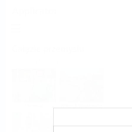
Applicator
Ekran główny
Gałęzie przemysłu
Wybór wg branży przemysłu
Chemical
Water & Wastewater