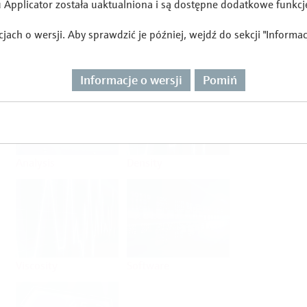
Applicator została uaktualniona i są dostępne dodatkowe funkcj
ach o wersji. Aby sprawdzić je później, wejdź do sekcji "Informa
Flow
Temperature
Informacje o wersji
Pomiń
Analysis
Density
Viscosity
Software