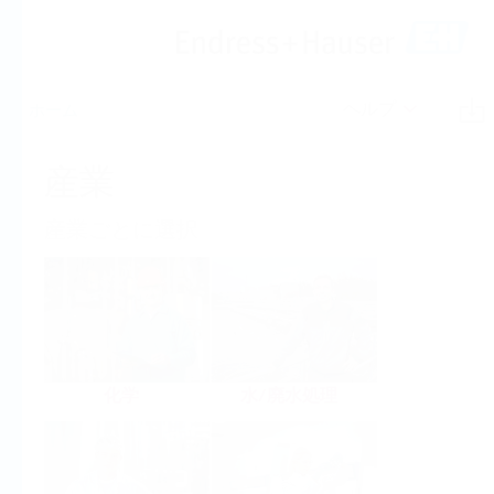
ヘルプ
ホーム
産業
産業ごとに選択
化学
水/廃水処理