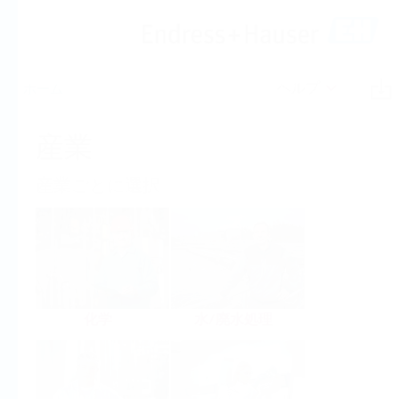
ヘルプ
ホーム
産業
産業ごとに選択
化学
水/廃水処理