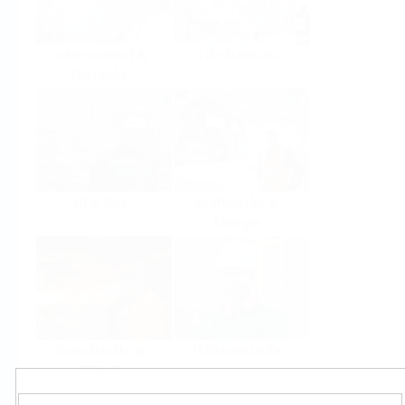
Lebensmittel &
Life Sciences
Getränke
Öl & Gas
Kraftwerke &
Energie
Grundstoffe &
Hilfskreisläufe
Metall
Produkte