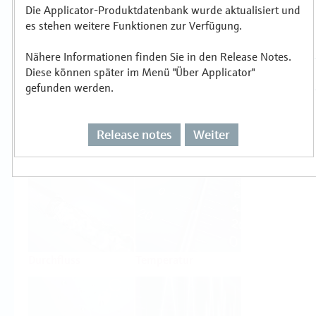
Die Applicator-Produktdatenbank wurde aktualisiert und
es stehen weitere Funktionen zur Verfügung.
Auswählen oder auslegen nach
Messprinzipien
Nähere Informationen finden Sie in den Release Notes.
Diese können später im Menü "Über Applicator"
gefunden werden.
Release notes
Weiter
Füllstand
Druck
Durchfluss
Temperatur