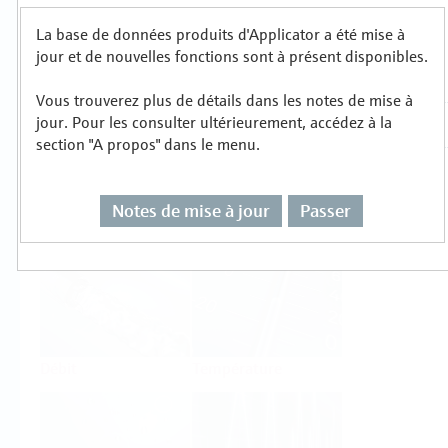
La base de données produits d'Applicator a été mise à
Sélectionnez ou dimensionnez par type de
jour et de nouvelles fonctions sont à présent disponibles.
mesure
Vous trouverez plus de détails dans les notes de mise à
jour. Pour les consulter ultérieurement, accédez à la
section "A propos" dans le menu.
Notes de mise à jour
Passer
Niveau
Pression
Débit
Température