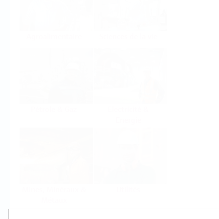
Agroalimentaire
Sciences de la vie
Pétrole & Gaz
Electricité &
Energie
Mines, Minéraux &
Utilités
Métaux
Produits