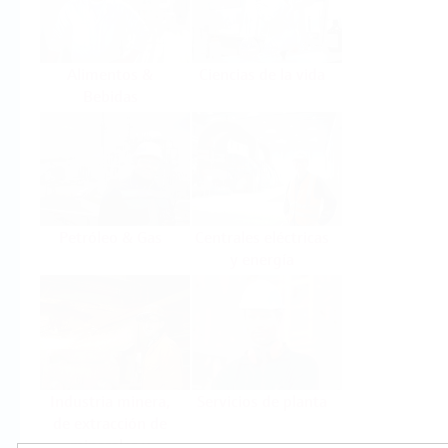
Alimentos &
Ciencias de la vida
Bebidas
Petróleo & Gas
Centrales eléctricas
y energía
Industria minera,
Servicios de planta
de extracción de
minerales y