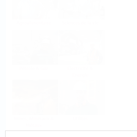
Agroalimentaire
Sciences de la vie
Pétrole & Gaz
Electricité &
Energie
Mines, Minéraux &
Utilités
Métaux
Produits