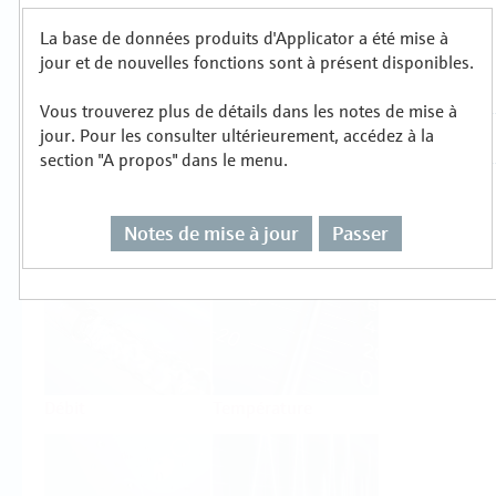
La base de données produits d'Applicator a été mise à
Sélectionnez ou dimensionnez par type de
jour et de nouvelles fonctions sont à présent disponibles.
mesure
Vous trouverez plus de détails dans les notes de mise à
jour. Pour les consulter ultérieurement, accédez à la
section "A propos" dans le menu.
Notes de mise à jour
Passer
Niveau
Pression
Débit
Température