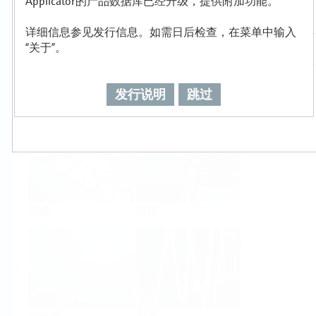
Applicator的产品数据库已经升级，提供附加功能。
详细信息参见发行信息。如需日后检查，在菜单中输入
“关于”。
发行说明
跳过
物位
压力
流量
温度
水分析
密度