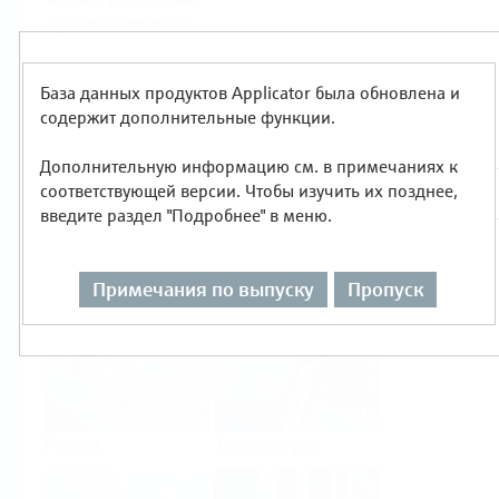
промышленность
Продукты
База данных продуктов Applicator была обновлена и
Выбор по типу измерения
содержит дополнительные функции.
Дополнительную информацию см. в примечаниях к
соответствующей версии. Чтобы изучить их позднее,
введите раздел "Подробнее" в меню.
Уровень
Давление
Примечания по выпуску
Пропуск
Расход
Температура