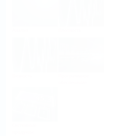
Анализ
Плотность
Вязкость
Программное
обеспечение
Системные
продукты