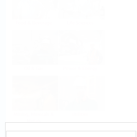
Food & Beverage
Life Sciences
Oil & Gas
Power & Energy
Mining, Minerals &
Utilities
Metals
Produkty