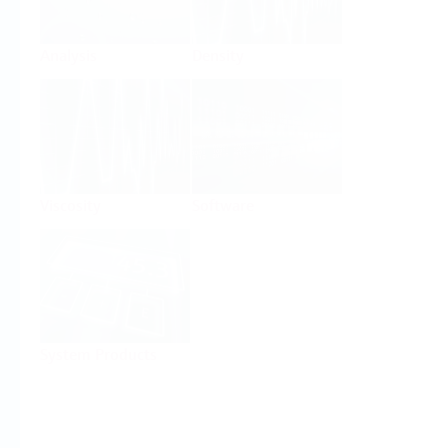
Analysis
Density
Viscosity
Software
System Products