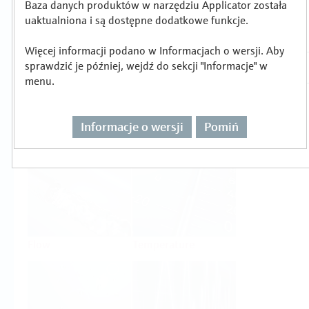
Baza danych produktów w narzędziu Applicator została
Wybór lub wymiarowanie produktu wg
uaktualniona i są dostępne dodatkowe funkcje.
zadania pomiarowego
Więcej informacji podano w Informacjach o wersji. Aby
sprawdzić je później, wejdź do sekcji "Informacje" w
menu.
Informacje o wersji
Pomiń
Level
Pressure
Flow
Temperature