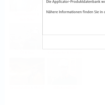
Die Applicator-Produktdatenbank wur
Nähere Informationen finden Sie in
Lebensmittel &
Life Sciences
Getränke
Öl & Gas
Kraftwerke & Energie
Grundstoffe & Metall
Hilfskreisläufe